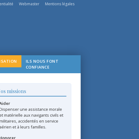
ntialité
Webmaster
Mentions légales
ISATION
ILS NOUS FONT
CONFIANCE
os missions
Aider
Dispenser une assistance morale
et matérielle aux navigants civils et
militaires, accidentés en service
aérien et à leurs familles.
Honorer