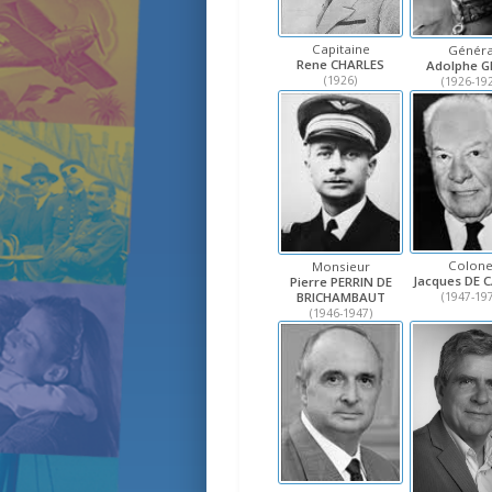
Capitaine
Généra
Rene CHARLES
Adolphe G
(1926)
(1926-19
Colone
Monsieur
Jacques DE 
Pierre PERRIN DE
BRICHAMBAUT
(1947-19
(1946-1947)