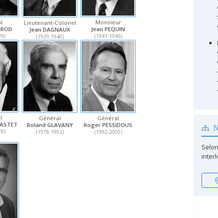
l
Monsieur
Lieutenant-Colonel
IROD
Jean PEQUIN
Jean DAGNAUX
29)
(1941-1946)
(1929-1940)
l
Général
Général
CASTET
Roger PESSIDOUS
Roland GLAVANY
N
78)
(1992-2005)
(1978-1992)
Selon
inter