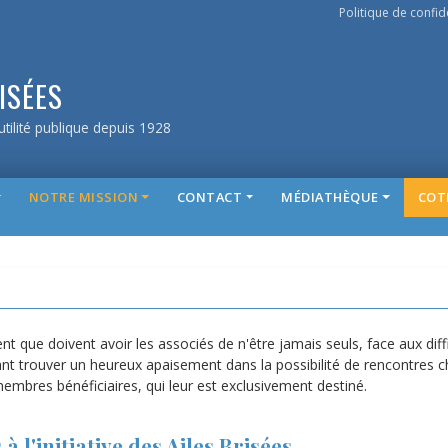
Politique de confide
ISÉES
tilité publique depuis 1928
NOTRE MISSION
CONTACT
MÉDIATHÈQUE
COT
t que doivent avoir les associés de n'être jamais seuls, face aux diff
ant trouver un heureux apaisement dans la possibilité de rencontres 
membres bénéficiaires, qui leur est exclusivement destiné.
à l'initiative des Ailes Brisées