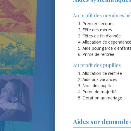
Au profit des membres bén
Premier secours
Fête des mères
Fêtes de fin d'année
Allocation de dépendanc
Aide pour garde d'enfant
Prime de rentrée
Au profit des pupilles
Allocation de rentrée
Aide aux vacances
Noël des pupilles
Prime de majorité
Dotation au mariage
Aides sur demande 