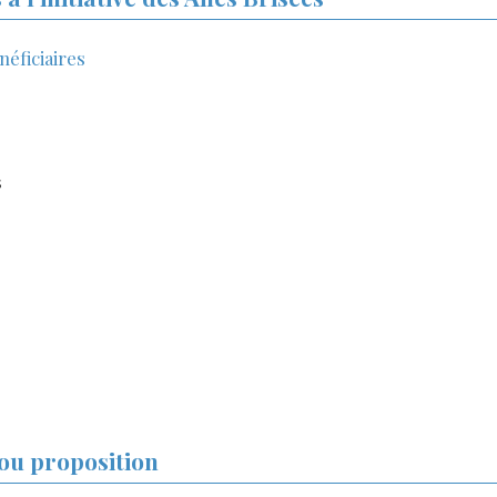
éficiaires
e
s
ou proposition